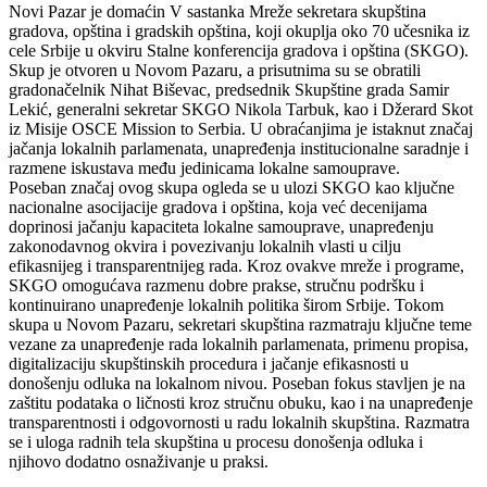
Novi Pazar je domaćin V sastanka Mreže sekretara skupština
gradova, opština i gradskih opština, koji okuplja oko 70 učesnika iz
cele Srbije u okviru Stalne konferencija gradova i opština (SKGO).
Skup je otvoren u Novom Pazaru, a prisutnima su se obratili
gradonačelnik Nihat Biševac, predsednik Skupštine grada Samir
Lekić, generalni sekretar SKGO Nikola Tarbuk, kao i Džerard Skot
iz Misije OSCE Mission to Serbia. U obraćanjima je istaknut značaj
jačanja lokalnih parlamenata, unapređenja institucionalne saradnje i
razmene iskustava među jedinicama lokalne samouprave.
Poseban značaj ovog skupa ogleda se u ulozi SKGO kao ključne
nacionalne asocijacije gradova i opština, koja već decenijama
doprinosi jačanju kapaciteta lokalne samouprave, unapređenju
zakonodavnog okvira i povezivanju lokalnih vlasti u cilju
efikasnijeg i transparentnijeg rada. Kroz ovakve mreže i programe,
SKGO omogućava razmenu dobre prakse, stručnu podršku i
kontinuirano unapređenje lokalnih politika širom Srbije. Tokom
skupa u Novom Pazaru, sekretari skupština razmatraju ključne teme
vezane za unapređenje rada lokalnih parlamenata, primenu propisa,
digitalizaciju skupštinskih procedura i jačanje efikasnosti u
donošenju odluka na lokalnom nivou. Poseban fokus stavljen je na
zaštitu podataka o ličnosti kroz stručnu obuku, kao i na unapređenje
transparentnosti i odgovornosti u radu lokalnih skupština. Razmatra
se i uloga radnih tela skupština u procesu donošenja odluka i
njihovo dodatno osnaživanje u praksi.