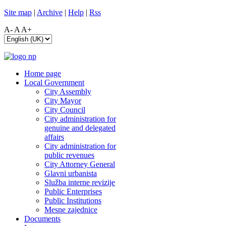
Site map
|
Archive
|
Help
|
Rss
A-
A
A+
Home page
Local Government
City Assembly
City Mayor
City Council
City administration for
genuine and delegated
affairs
City administration for
public revenues
City Attorney General
Glavni urbanista
Služba interne revizije
Public Enterprises
Public Institutions
Mesne zajednice
Documents