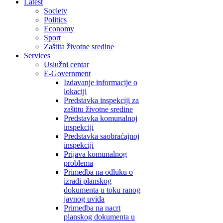
Latest
Society
Politics
Economy
Sport
Zaštita životne sredine
Services
Uslužni centar
E-Government
Izdavanje informacije o
lokaciji
Predstavka inspekciji za
zaštitu životne sredine
Predstavka komunalnoj
inspekciji
Predstavka saobraćajnoj
inspekciji
Prijava komunalnog
problema
Primedba na odluku o
izradi planskog
dokumenta u toku ranog
javnog uvida
Primedba na nacrt
planskog dokumenta u