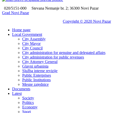
020/5151-000
Stevana Nemanje br. 2; 36300 Novi Pazar
Grad Novi Pazar
Copyright © 2020 Novi Pazar
Home page
Local Government
City Assembly
City Mayor
City Council
City administration for genuine and delegated affairs
City administration for public revenues
City Attorney General
Glavni urbanista
Služba interne revizije
Public Enterprises
Public Institutions
Mesne zajednice
Documents
Latest
Society
Politics
Economy
Sport