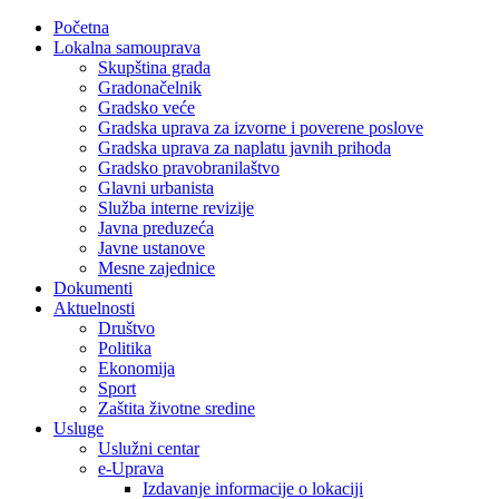
Početna
Lokalna samouprava
Skupština grada
Gradonačelnik
Gradsko veće
Gradska uprava za izvorne i poverene poslove
Gradska uprava za naplatu javnih prihoda
Gradsko pravobranilaštvo
Glavni urbanista
Služba interne revizije
Javna preduzeća
Javne ustanove
Mesne zajednice
Dokumenti
Aktuelnosti
Društvo
Politika
Ekonomija
Sport
Zaštita životne sredine
Usluge
Uslužni centar
e-Uprava
Izdavanje informacije o lokaciji