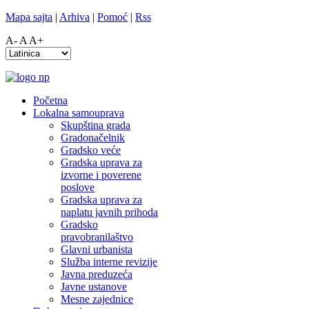
Mapa sajta
|
Arhiva
|
Pomoć
|
Rss
A-
A
A+
Početna
Lokalna samouprava
Skupština grada
Gradonačelnik
Gradsko veće
Gradska uprava za
izvorne i poverene
poslove
Gradska uprava za
naplatu javnih prihoda
Gradsko
pravobranilaštvo
Glavni urbanista
Služba interne revizije
Javna preduzeća
Javne ustanove
Mesne zajednice