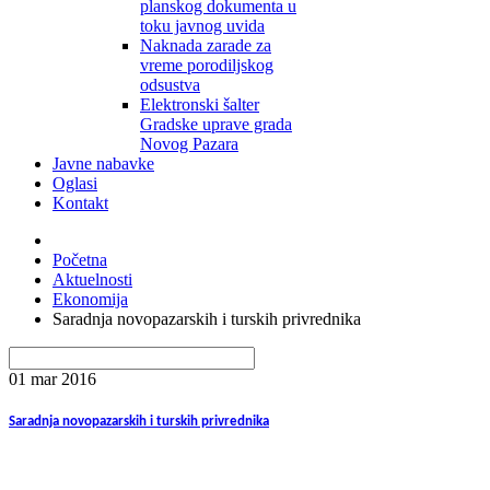
planskog dokumenta u
toku javnog uvida
Naknada zarade za
vreme porodiljskog
odsustva
Elektronski šalter
Gradske uprave grada
Novog Pazara
Javne nabavke
Oglasi
Kontakt
Početna
Aktuelnosti
Ekonomija
Saradnja novopazarskih i turskih privrednika
01 mar
2016
Saradnja novopazarskih i turskih privrednika