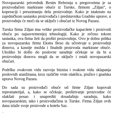
Novopazarski privrednik Besim Rebronja u pregovorima je sa
proizvođačem markirane obuće iz Turske, firmom „Ziljan“, o
koperaciji i preuzimanju dela proizvodnje. Kako je istaknuto na
zajedničkom sastanku proizvođača i predstavnika Gradske uprave, u
proizvodnju će moći da se uključe i obućari iz Novog Pazara.
Turska firma Ziljan ima velike proizvođačke kapacitete i proizvodi
obuću po najsavremenijoj tehnologiji. Kako je rečeno tokom
sastanka, ova firma želi da proširi proizvodnju. Ovo je dobra prilika
za novopazarsku firmu Ekstra Beso da učestvuje u proizvodnji
đonova, a kasnije možda i finalnih proizvoda markirane obuće.
Ukoliko bi došlo do poslovne saradnje očekuje se da bi u
proizvodnju đonova mogli da se uključe i ostali novopazarski
obućari.
Podršku ovakvom vidu razvoja biznisa i svakom vidu sklapanja
poslovnih aranžmana, kroz različite vrste olakšica, pružice i gradska
uprava Novog Pazara.
Do sada su proizvođači obuće od firme Ziljan kupovali
repromaterijal, a, kako se očekuje, proširivanje proizvodne će
olakšati posao i unaprediti dosadašnju saradnju, kako
novopazarskim, tako i proizvođačima iz Turske. Firma Ziljan ovih
dana izlaže svoje proizvode u hotelu Saz.