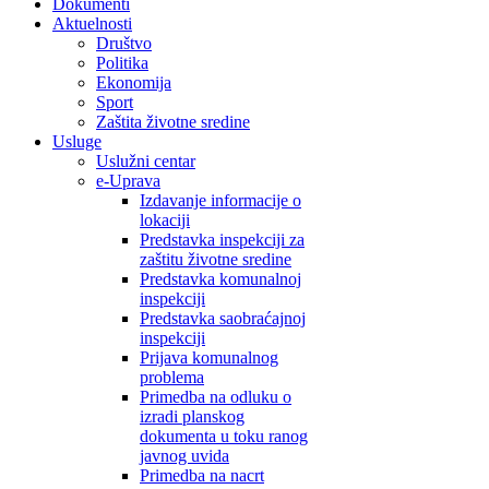
Dokumenti
Aktuelnosti
Društvo
Politika
Ekonomija
Sport
Zaštita životne sredine
Usluge
Uslužni centar
e-Uprava
Izdavanje informacije o
lokaciji
Predstavka inspekciji za
zaštitu životne sredine
Predstavka komunalnoj
inspekciji
Predstavka saobraćajnoj
inspekciji
Prijava komunalnog
problema
Primedba na odluku o
izradi planskog
dokumenta u toku ranog
javnog uvida
Primedba na nacrt