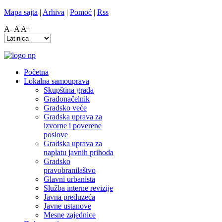
Mapa sajta
|
Arhiva
|
Pomoć
|
Rss
A-
A
A+
Početna
Lokalna samouprava
Skupština grada
Gradonačelnik
Gradsko veće
Gradska uprava za
izvorne i poverene
poslove
Gradska uprava za
naplatu javnih prihoda
Gradsko
pravobranilaštvo
Glavni urbanista
Služba interne revizije
Javna preduzeća
Javne ustanove
Mesne zajednice