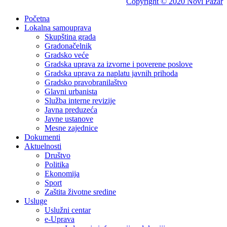
Copyright © 2020 Novi Pazar
Početna
Lokalna samouprava
Skupština grada
Gradonačelnik
Gradsko veće
Gradska uprava za izvorne i poverene poslove
Gradska uprava za naplatu javnih prihoda
Gradsko pravobranilaštvo
Glavni urbanista
Služba interne revizije
Javna preduzeća
Javne ustanove
Mesne zajednice
Dokumenti
Aktuelnosti
Društvo
Politika
Ekonomija
Sport
Zaštita životne sredine
Usluge
Uslužni centar
e-Uprava