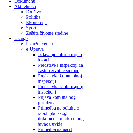
Dokumenti
Aktuelnosti
Društvo
Politika
Ekonomija
Sport
Zaštita životne sredine
Usluge
Uslužni centar
e-Uprava
Izdavanje informacije o
lokaciji
Predstavka inspekciji za
zaštitu životne sredine
Predstavka komunalnoj
inspekciji
Predstavka saobraćajnoj
inspekciji
Prijava komunalnog
problema
Primedba na odluku o
izradi planskog
dokumenta u toku ranog
javnog uvida
Primedba na nacrt