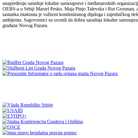
unapređenju saradnje lokalne samouprave i međunarodnih organizacija,
OEBS-a u Srbiji Marsel Pesko, Maja Pinjo Talevska i Rut Grosman, 
sastanka istaknuta je važnost kontinuiranog dijaloga i zajedničkog de
ambijenta. Sagovornici su ocenili da dobra saradnja lokalne samouprav
građane Novog Pazara.