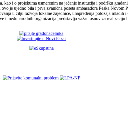
 kao i o projektima usmerenim na jačanje institucija i podršku građani
a ovo je ujedno bila i prva zvanična poseta ambasadora Peska Novom 
lovanja u cilju razvoja lokalne zajednice, unapređenja položaja mladih 
e i međunarodnih organizacija predstavlja važan osnov za realizaciju bu