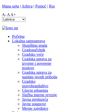
Mapa sajta
|
Arhiva
|
Pomoć
|
Rss
A-
A
A+
Početna
Lokalna samouprava
Skupština grada
Gradonačelnik
Gradsko veće
Gradska uprava za
izvorne i poverene
poslove
Gradska uprava za
naplatu javnih prihoda
Gradsko
pravobranilaštvo
Glavni urbanista
Služba interne revizije
Javna preduzeća
Javne ustanove
Mesne zajednice