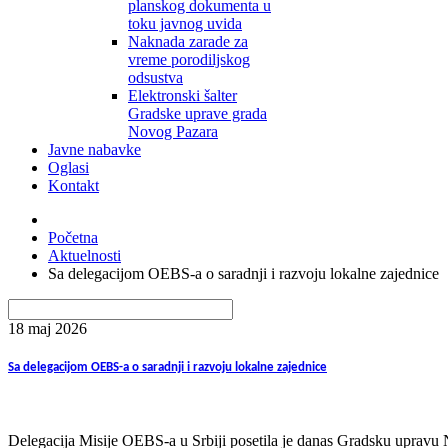
planskog dokumenta u
toku javnog uvida
Naknada zarade za
vreme porodiljskog
odsustva
Elektronski šalter
Gradske uprave grada
Novog Pazara
Javne nabavke
Oglasi
Kontakt
Početna
Aktuelnosti
Sa delegacijom OEBS-a o saradnji i razvoju lokalne zajednice
18 maj
2026
Sa delegacijom OEBS-a o saradnji i razvoju lokalne zajednice
Delegacija Misije OEBS-a u Srbiji posetila je danas Gradsku uprav