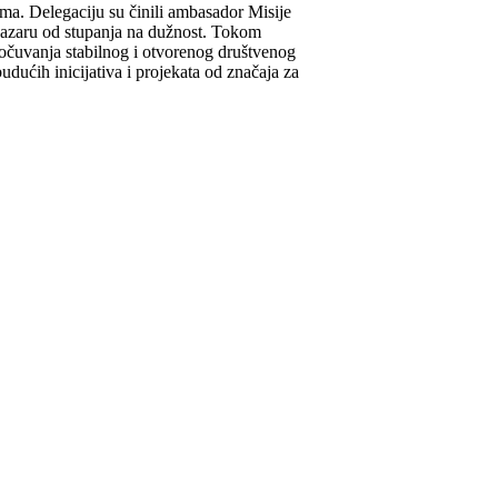
ma. Delegaciju su činili ambasador Misije
Pazaru od stupanja na dužnost. Tokom
i očuvanja stabilnog i otvorenog društvenog
dućih inicijativa i projekata od značaja za