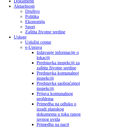
Dokumenti
Aktuelnosti
Društvo
Politika
Ekonomija
Sport
Zaštita životne sredine
Usluge
Uslužni centar
e-Uprava
Izdavanje informacije o
lokaciji
Predstavka inspekciji za
zaštitu životne sredine
Predstavka komunalnoj
inspekciji
Predstavka saobraćajnoj
inspekciji
Prijava komunalnog
problema
Primedba na odluku o
izradi planskog
dokumenta u toku ranog
javnog uvida
Primedba na nacrt