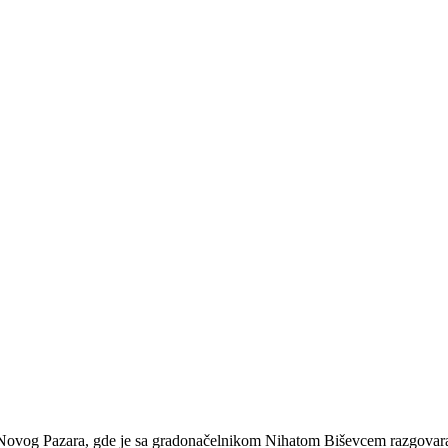
u Novog Pazara, gde je sa gradonačelnikom Nihatom Biševcem razgovar