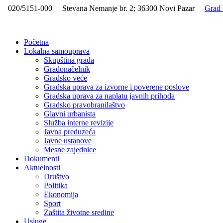
020/5151-000
Stevana Nemanje br. 2; 36300 Novi Pazar
Grad 
Početna
Lokalna samouprava
Skupština grada
Gradonačelnik
Gradsko veće
Gradska uprava za izvorne i poverene poslove
Gradska uprava za naplatu javnih prihoda
Gradsko pravobranilaštvo
Glavni urbanista
Služba interne revizije
Javna preduzeća
Javne ustanove
Mesne zajednice
Dokumenti
Aktuelnosti
Društvo
Politika
Ekonomija
Sport
Zaštita životne sredine
Usluge