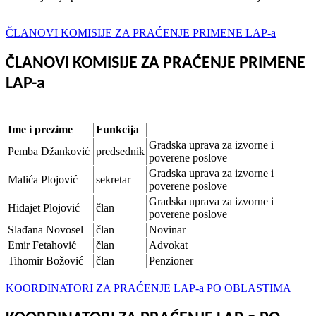
ČLANOVI KOMISIJE ZA PRAĆENJE PRIMENE LAP-a
ČLANOVI KOMISIJE ZA PRAĆENJE PRIMENE
LAP-a
Ime i prezime
Funkcija
Gradska uprava za izvorne i
Pemba Džanković
predsednik
poverene poslove
Gradska uprava za izvorne i
Malića Plojović
sekretar
poverene poslove
Gradska uprava za izvorne i
Hidajet Plojović
član
poverene poslove
Slađana Novosel
član
Novinar
Emir Fetahović
član
Advokat
Tihomir Božović
član
Penzioner
KOORDINATORI ZA PRAĆENJE LAP-a PO OBLASTIMA