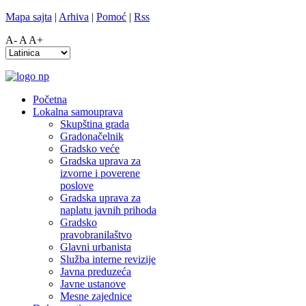
Mapa sajta
|
Arhiva
|
Pomoć
|
Rss
A-
A
A+
Početna
Lokalna samouprava
Skupština grada
Gradonačelnik
Gradsko veće
Gradska uprava za
izvorne i poverene
poslove
Gradska uprava za
naplatu javnih prihoda
Gradsko
pravobranilaštvo
Glavni urbanista
Služba interne revizije
Javna preduzeća
Javne ustanove
Mesne zajednice