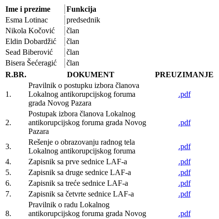
Ime i prezime
Funkcija
Esma Lotinac
predsednik
Nikola Kočović
član
Eldin Dobardžić
član
Sead Biberović
član
Bisera Šećeragić
član
R.BR.
DOKUMENT
PREUZIMANJE
Pravilnik o postupku izbora članova
1.
Lokalnog antikorupcijskog foruma
.pdf
grada Novog Pazara
Postupak izbora članova Lokalnog
2.
antikorupcijskog foruma grada Novog
.pdf
Pazara
Rešenje o obrazovanju radnog tela
3.
.pdf
Lokalnog antikorupcijskog foruma
4.
Zapisnik sa prve sednice LAF-a
.pdf
5.
Zapisnik sa druge sednice LAF-a
.pdf
6.
Zapisnik sa treće sednice LAF-a
.pdf
7.
Zapisnik sa četvrte sednice LAF-a
.pdf
Pravilnik o radu Lokalnog
8.
antikorupcijskog foruma grada Novog
.pdf