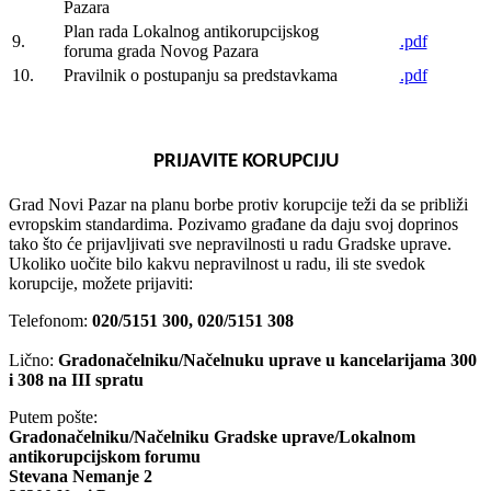
Pazara
Plan rada Lokalnog antikorupcijskog
9.
.pdf
foruma grada Novog Pazara
10.
Pravilnik o postupanju sa predstavkama
.pdf
PRIJAVITE KORUPCIJU
Grad Novi Pazar na planu borbe protiv korupcije teži da se približi
evropskim standardima. Pozivamo građane da daju svoj doprinos
tako što će prijavljivati sve nepravilnosti u radu Gradske uprave.
Ukoliko uočite bilo kakvu nepravilnost u radu, ili ste svedok
korupcije, možete prijaviti:
Telefonom:
020/5151 300, 020/5151 308
Lično:
Gradonačelniku/Načelnuku uprave u kancelarijama 300
i 308 na III spratu
Putem pošte:
Gradonačelniku/Načelniku Gradske uprave/Lokalnom
antikorupcijskom forumu
Stevana Nemanje 2