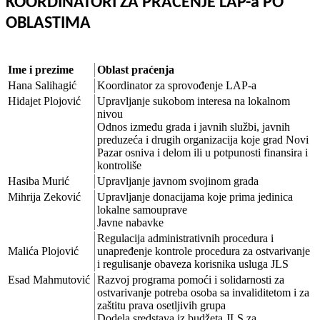
KOORDINATORI ZA PRAĆENJE LAP-a PO
OBLASTIMA
Ime i prezime
Oblast praćenja
Hana Salihagić
Koordinator za sprovođenje LAP-a
Hidajet Plojović
Upravljanje sukobom interesa na lokalnom
nivou
Odnos između grada i javnih službi, javnih
preduzeća i drugih organizacija koje grad Novi
Pazar osniva i delom ili u potpunosti finansira i
kontroliše
Hasiba Murić
Upravljanje javnom svojinom grada
Mihrija Zeković
Upravljanje donacijama koje prima jedinica
lokalne samouprave
Javne nabavke
Regulacija administrativnih procedura i
Malića Plojović
unapređenje kontrole procedura za ostvarivanje
i regulisanje obaveza korisnika usluga JLS
Esad Mahmutović
Razvoj programa pomoći i solidarnosti za
ostvarivanje potreba osoba sa invaliditetom i za
zaštitu prava osetljivih grupa
Dodela sredstava iz budžeta JLS za