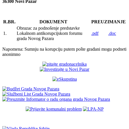
36300 Novi Pazar
R.BR.
DOKUMENT
PREUZIMANJE
Obrazac za podnošenje predstavke
1.
Lokalnom antikorupcijskom forumu
.pdf
.doc
grada Novog Pazara
Napomena: Sumnju na korupciju putem pošte građani mogu podneti
anonimno