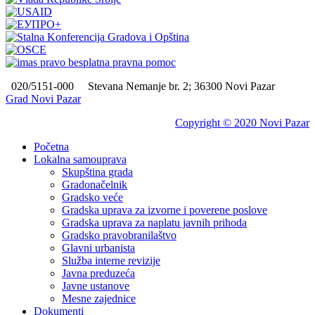
020/5151-000
Stevana Nemanje br. 2; 36300 Novi Pazar
Grad Novi Pazar
Copyright © 2020 Novi Pazar
Početna
Lokalna samouprava
Skupština grada
Gradonačelnik
Gradsko veće
Gradska uprava za izvorne i poverene poslove
Gradska uprava za naplatu javnih prihoda
Gradsko pravobranilaštvo
Glavni urbanista
Služba interne revizije
Javna preduzeća
Javne ustanove
Mesne zajednice
Dokumenti