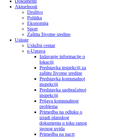
Dokumenti
Aktuelnosti
Društvo
Politika
Ekonomija
Sport
Zaštita životne sredine
Usluge
Uslužni centar
e-Uprava
Izdavanje informacije o
lokaciji
Predstavka inspekciji za
zaštitu životne sredine
Predstavka komunalnoj
inspekciji
Predstavka saobraćajnoj
inspekciji
Prijava komunalnog
problema
Primedba na odluku o
izradi planskog
dokumenta u toku ranog
javnog uvida
Primedba na nacrt