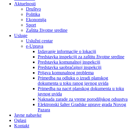
Aktuelnosti
Društvo
Politika
Ekonomija
Sport
Zaštita životne sredine
Usluge
Uslužni centar
e-Uprava
Izdavanje informacije o lokaciji
Predstavka inspekciji za zaštitu životne sredine
Predstavka komunalnoj inspekciji
Predstavka saobraćajnoj inspekciji
Prijava komunalnog problema
Primedba na odluku o izradi planskog
dokumenta u toku ranog javnog uvida
Primedba na nacrt planskog dokumenta u toku
javnog uvida
Naknada zarade za vreme porodiljskog odsustva
Elektronski šalter Gradske uprave grada Novog
Pazara
Javne nabavke
Oglasi
Kontakt