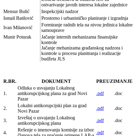
ostvarivanje javnih interesa lokalne zajednice
Mensur Bulić
Inspekcijski nadzor
Ismail Batilović
Prostorno i urbanističko planiranje i izgradnja
Formiranje radnih tela na nivou jedinica lokalne
Ivan Milanović
samouprave
Munir Poturak
Jačanje internih mehanizama finansijske
kontrole
Jačanje mehanizama građanskog nadzora i
kontrole u procesu planitranja i realizacije
budžeta JLS
R.BR.
DOKUMENT
PREUZIMANJE
Odluka o usvajanju Lokalnog
1.
antikorupcijskog plana za grad Novi
.pdf
.doc
Pazar
Lokalni antikorupcijski plan za grad
2.
.pdf
.doc
Novi Pazar
Izveštaj o usvajanju Lokalnog
3.
.pdf
.doc
antikorupcijskog plana
Rešenje o imenovanju komisije za izbor
4.
.pdf
.doc
članova tela za praćenje primene LAP-a