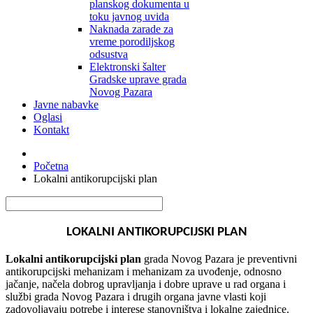
planskog dokumenta u
toku javnog uvida
Naknada zarade za
vreme porodiljskog
odsustva
Elektronski šalter
Gradske uprave grada
Novog Pazara
Javne nabavke
Oglasi
Kontakt
Početna
Lokalni antikorupcijski plan
LOKALNI ANTIKORUPCIJSKI PLAN
Lokalni antikorupcijski plan
grada Novog Pazara je preventivni
antikorupcijski mehanizam i mehanizam za uvođenje, odnosno
jačanje, načela dobrog upravljanja i dobre uprave u rad organa i
službi grada Novog Pazara i drugih organa javne vlasti koji
zadovoljavaju potrebe i interese stanovništva i lokalne zajednice.