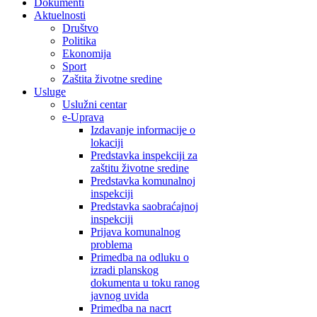
Dokumenti
Aktuelnosti
Društvo
Politika
Ekonomija
Sport
Zaštita životne sredine
Usluge
Uslužni centar
e-Uprava
Izdavanje informacije o
lokaciji
Predstavka inspekciji za
zaštitu životne sredine
Predstavka komunalnoj
inspekciji
Predstavka saobraćajnoj
inspekciji
Prijava komunalnog
problema
Primedba na odluku o
izradi planskog
dokumenta u toku ranog
javnog uvida
Primedba na nacrt