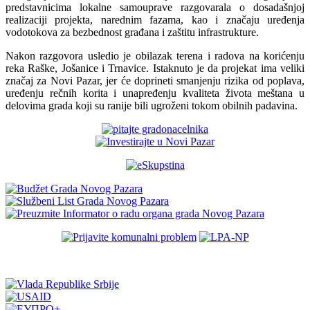
predstavnicima lokalne samouprave razgovarala o dosadašnjoj
realizaciji projekta, narednim fazama, kao i značaju uređenja
vodotokova za bezbednost građana i zaštitu infrastrukture.
Nakon razgovora usledio je obilazak terena i radova na korićenju
reka Raške, Jošanice i Trnavice. Istaknuto je da projekat ima veliki
značaj za Novi Pazar, jer će doprineti smanjenju rizika od poplava,
uređenju rečnih korita i unapređenju kvaliteta života meštana u
delovima grada koji su ranije bili ugroženi tokom obilnih padavina.