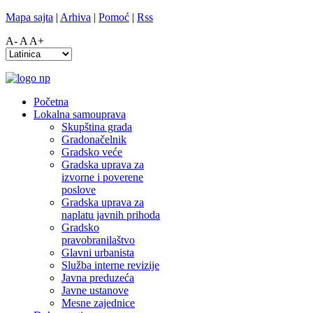
Mapa sajta
|
Arhiva
|
Pomoć
|
Rss
A-
A
A+
Početna
Lokalna samouprava
Skupština grada
Gradonačelnik
Gradsko veće
Gradska uprava za
izvorne i poverene
poslove
Gradska uprava za
naplatu javnih prihoda
Gradsko
pravobranilaštvo
Glavni urbanista
Služba interne revizije
Javna preduzeća
Javne ustanove
Mesne zajednice