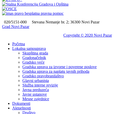
020/5151-000
Stevana Nemanje br. 2; 36300 Novi Pazar
Grad Novi Pazar
Copyright © 2020 Novi Pazar
Početna
Lokalna samouprava
Skupština grada
Gradonačelnik
Gradsko veće
Gradska uprava za izvorne i poverene poslove
Gradska uprava za naplatu javnih prihoda
Gradsko pravobranilaštvo
Glavni urbanista
Služba interne revizije
Javna preduzeća
Javne ustanove
Mesne zajednice
Dokumenti
Aktuelnosti
Društvo