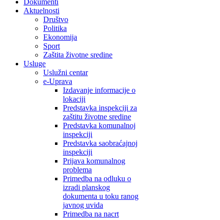
Dokumenti
Aktuelnosti
Društvo
Politika
Ekonomija
Sport
Zaštita životne sredine
Usluge
Uslužni centar
e-Uprava
Izdavanje informacije o
lokaciji
Predstavka inspekciji za
zaštitu životne sredine
Predstavka komunalnoj
inspekciji
Predstavka saobraćajnoj
inspekciji
Prijava komunalnog
problema
Primedba na odluku o
izradi planskog
dokumenta u toku ranog
javnog uvida
Primedba na nacrt