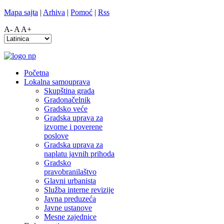
Mapa sajta
|
Arhiva
|
Pomoć
|
Rss
A-
A
A+
Početna
Lokalna samouprava
Skupština grada
Gradonačelnik
Gradsko veće
Gradska uprava za
izvorne i poverene
poslove
Gradska uprava za
naplatu javnih prihoda
Gradsko
pravobranilaštvo
Glavni urbanista
Služba interne revizije
Javna preduzeća
Javne ustanove
Mesne zajednice