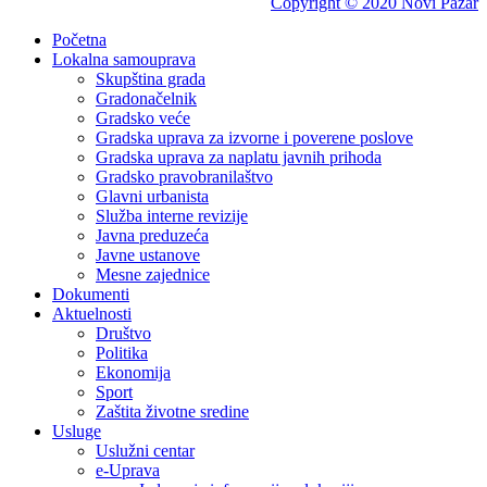
Copyright © 2020 Novi Pazar
Početna
Lokalna samouprava
Skupština grada
Gradonačelnik
Gradsko veće
Gradska uprava za izvorne i poverene poslove
Gradska uprava za naplatu javnih prihoda
Gradsko pravobranilaštvo
Glavni urbanista
Služba interne revizije
Javna preduzeća
Javne ustanove
Mesne zajednice
Dokumenti
Aktuelnosti
Društvo
Politika
Ekonomija
Sport
Zaštita životne sredine
Usluge
Uslužni centar
e-Uprava