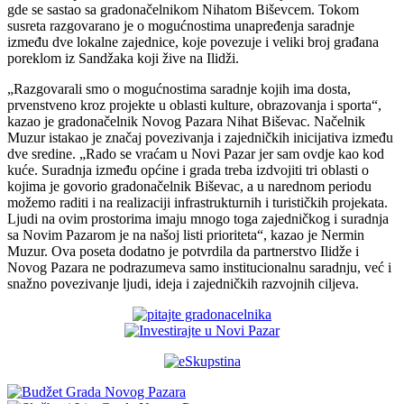
gde se sastao sa gradonačelnikom Nihatom Biševcem. Tokom
susreta razgovarano je o mogućnostima unapređenja saradnje
između dve lokalne zajednice, koje povezuje i veliki broj građana
poreklom iz Sandžaka koji žive na Ilidži.
„Razgovarali smo o mogućnostima saradnje kojih ima dosta,
prvenstveno kroz projekte u oblasti kulture, obrazovanja i sporta“,
kazao je gradonačelnik Novog Pazara Nihat Biševac. Načelnik
Muzur istakao je značaj povezivanja i zajedničkih inicijativa između
dve sredine. „Rado se vraćam u Novi Pazar jer sam ovdje kao kod
kuće. Suradnja između općine i grada treba izdvojiti tri oblasti o
kojima je govorio gradonačelnik Biševac, a u narednom periodu
možemo raditi i na realizaciji infrastrukturnih i turističkih projekata.
Ljudi na ovim prostorima imaju mnogo toga zajedničkog i suradnja
sa Novim Pazarom je na našoj listi prioriteta“, kazao je Nermin
Muzur. Ova poseta dodatno je potvrdila da partnerstvo Ilidže i
Novog Pazara ne podrazumeva samo institucionalnu saradnju, već i
snažno povezivanje ljudi, ideja i zajedničkih razvojnih ciljeva.