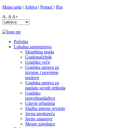
Mapa sajta
|
Arhiva
|
Pomoć
|
Rss
A-
A
A+
Početna
Lokalna samouprava
Skupština grada
Gradonačelnik
Gradsko veće
Gradska uprava za
izvorne i poverene
poslove
Gradska uprava za
naplatu javnih prihoda
Gradsko
pravobranilaštvo
Glavni urbanista
Služba interne revizije
Javna preduzeća
Javne ustanove
Mesne zajednice