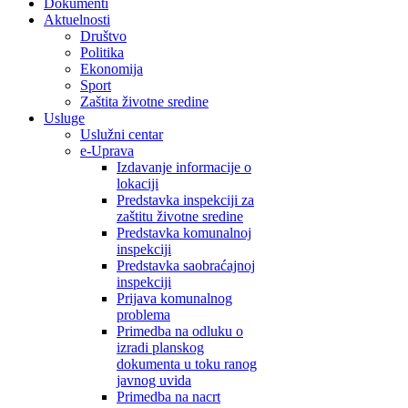
Dokumenti
Aktuelnosti
Društvo
Politika
Ekonomija
Sport
Zaštita životne sredine
Usluge
Uslužni centar
e-Uprava
Izdavanje informacije o
lokaciji
Predstavka inspekciji za
zaštitu životne sredine
Predstavka komunalnoj
inspekciji
Predstavka saobraćajnoj
inspekciji
Prijava komunalnog
problema
Primedba na odluku o
izradi planskog
dokumenta u toku ranog
javnog uvida
Primedba na nacrt