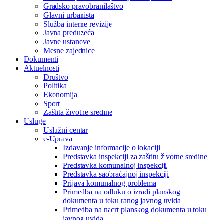
Gradsko pravobranilaštvo
Glavni urbanista
Služba interne revizije
Javna preduzeća
Javne ustanove
Mesne zajednice
Dokumenti
Aktuelnosti
Društvo
Politika
Ekonomija
Sport
Zaštita životne sredine
Usluge
Uslužni centar
e-Uprava
Izdavanje informacije o lokaciji
Predstavka inspekciji za zaštitu životne sredine
Predstavka komunalnoj inspekciji
Predstavka saobraćajnoj inspekciji
Prijava komunalnog problema
Primedba na odluku o izradi planskog
dokumenta u toku ranog javnog uvida
Primedba na nacrt planskog dokumenta u toku
javnog uvida