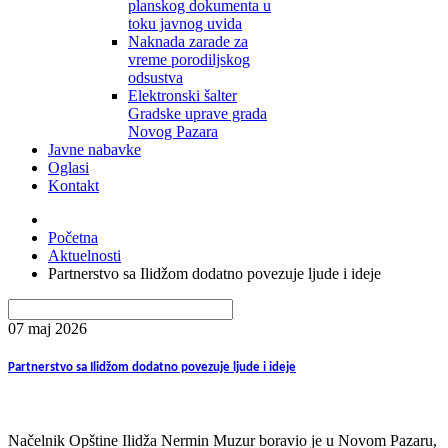
planskog dokumenta u
toku javnog uvida
Naknada zarade za
vreme porodiljskog
odsustva
Elektronski šalter
Gradske uprave grada
Novog Pazara
Javne nabavke
Oglasi
Kontakt
Početna
Aktuelnosti
Partnerstvo sa Ilidžom dodatno povezuje ljude i ideje
07 maj
2026
Partnerstvo sa Ilidžom dodatno povezuje ljude i ideje
Načelnik Opštine Ilidža Nermin Muzur boravio je u Novom Pazaru,