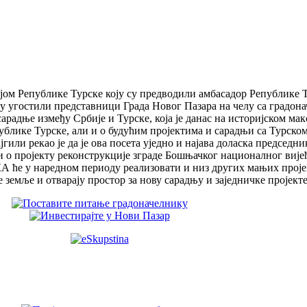
ијом Републике Турске коју су предводили амбасадор Републике Т
у угостили представници Града Новог Пазара на челу са градо
радње између Србије и Турске, која је данас на историјском ма
публике Турске, али и о будућим пројектима и сарадњи са Турско
или рекао је да је ова посета уједно и најава доласка председн
и о пројекту реконструкције зграде Бошњачког националног вије
 ће у наредном периоду реализовати и низ других мањих пројека
 земље и отварају простор за нову сарадњу и заједничке пројекте 