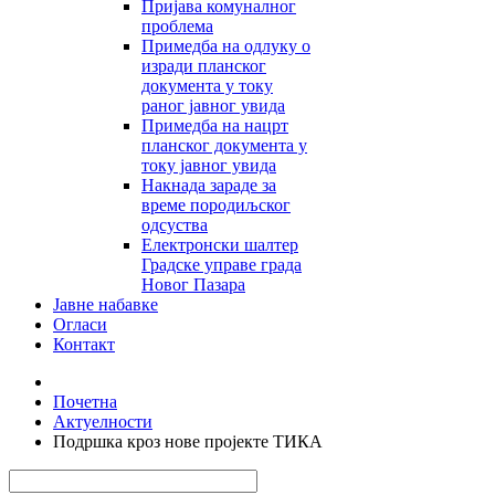
Пријава комуналног
проблема
Примедба на одлуку о
изради планског
документа у току
раног јавног увида
Примедба на нацрт
планског документа у
току јавног увида
Накнада зараде за
време породиљског
одсуства
Електронски шалтер
Градске управе града
Новог Пазара
Јавне набавке
Огласи
Контакт
Почетна
Актуелности
Подршка кроз нове пројекте ТИКА