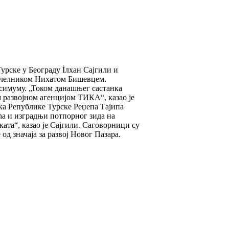
урске у Београду İлхан Сајгили и
начелником Нихатом Бишевцем.
ксимуму. „Током данашњег састанка
м развојном агенцијом ТИКА“, казао је
ика Републике Турске Реџепа Тајипа
ћа и изградњи потпорног зида на
та“, казао је Сајгили. Саговорници су
од значаја за развој Новог Пазара.