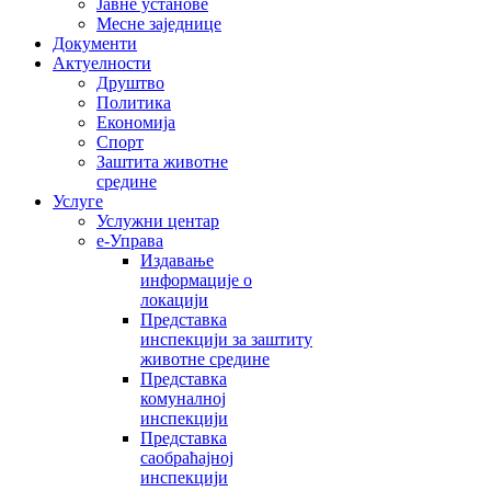
Јавне установе
Месне заједнице
Документи
Актуелности
Друштво
Политика
Економија
Спорт
Заштита животне
средине
Услуге
Услужни центар
е-Управа
Издавање
информације о
локацији
Представка
инспекцији за заштиту
животне средине
Представка
комуналној
инспекцији
Представка
саобраћајној
инспекцији