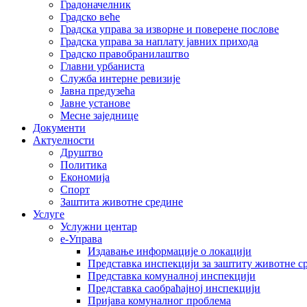
Градоначелник
Градско веће
Градска управа за изворне и поверене послове
Градска управа за наплату јавних прихода
Градско правобранилаштво
Главни урбаниста
Служба интерне ревизије
Јавна предузећа
Јавне установе
Месне заједнице
Документи
Актуелности
Друштво
Политика
Економија
Спорт
Заштита животне средине
Услуге
Услужни центар
е-Управа
Издавање информације о локацији
Представка инспекцији за заштиту животне с
Представка комуналној инспекцији
Представка саобраћајној инспекцији
Пријава комуналног проблема