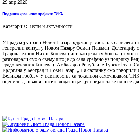
29 апр
2026
Подршка кроз нове пројекте ТИКА
Категорија: Вести и актуелности
У Градској управи Новог Пазара одржан је састанак са делегац
генерални конзул у Новом Пазару Осман Пешмен. Делегацију с
Градоначелник Нихат Бишевац истакао је да су Бошњаци мост са
разговарали смо о свему што је до сада урађено уз подршку Ре
градоначелник Бишевац. Амбасадор Републике Турске İлхан Сајг
Ердогана у Београд и Нови Пазар. „ На састанку смо говорили 
Великом гробљу. У партнерству са локалном самоуправом, ТИКА
оценили да овакве посете додатно јачају пријатељске односе две