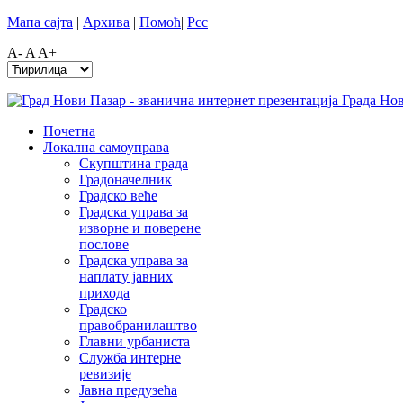
Мапа сајта
|
Архива
|
Помоћ
|
Рсс
A-
A
A+
Почетна
Локална самоуправа
Скупштина града
Градоначелник
Градско веће
Градска управа за
изворне и поверене
послове
Градска управа за
наплату јавних
прихода
Градско
правобранилаштво
Главни урбаниста
Служба интерне
ревизије
Јавна предузећа