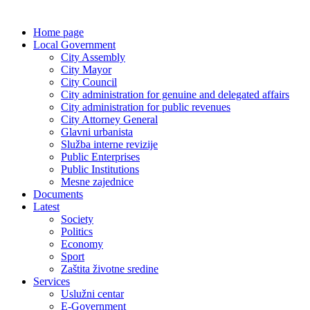
Home page
Local Government
City Assembly
City Mayor
City Council
City administration for genuine and delegated affairs
City administration for public revenues
City Attorney General
Glavni urbanista
Služba interne revizije
Public Enterprises
Public Institutions
Mesne zajednice
Documents
Latest
Society
Politics
Economy
Sport
Zaštita životne sredine
Services
Uslužni centar
E-Government