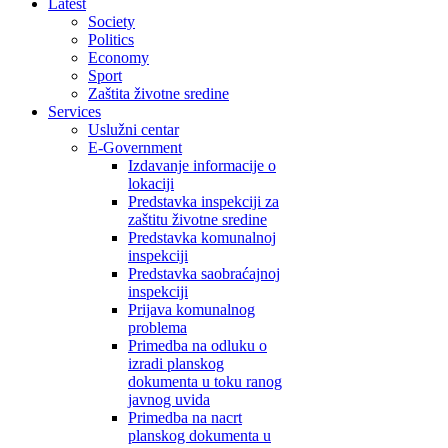
Latest
Society
Politics
Economy
Sport
Zaštita životne sredine
Services
Uslužni centar
E-Government
Izdavanje informacije o
lokaciji
Predstavka inspekciji za
zaštitu životne sredine
Predstavka komunalnoj
inspekciji
Predstavka saobraćajnoj
inspekciji
Prijava komunalnog
problema
Primedba na odluku o
izradi planskog
dokumenta u toku ranog
javnog uvida
Primedba na nacrt
planskog dokumenta u