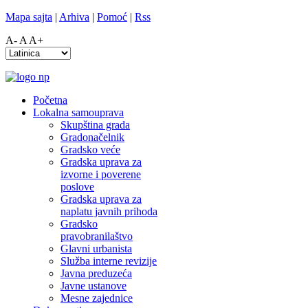
Mapa sajta
|
Arhiva
|
Pomoć
|
Rss
A-
A
A+
Početna
Lokalna samouprava
Skupština grada
Gradonačelnik
Gradsko veće
Gradska uprava za
izvorne i poverene
poslove
Gradska uprava za
naplatu javnih prihoda
Gradsko
pravobranilaštvo
Glavni urbanista
Služba interne revizije
Javna preduzeća
Javne ustanove
Mesne zajednice