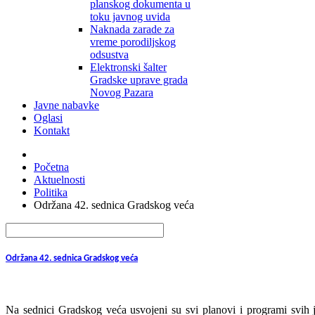
planskog dokumenta u
toku javnog uvida
Naknada zarade za
vreme porodiljskog
odsustva
Elektronski šalter
Gradske uprave grada
Novog Pazara
Javne nabavke
Oglasi
Kontakt
Početna
Aktuelnosti
Politika
Održana 42. sednica Gradskog veća
Održana 42. sednica Gradskog veća
Na sednici Gradskog veća usvojeni su svi planovi i programi svih 