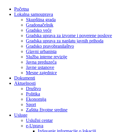
Početna
Lokalna samouprava
Skupština grada
Gradonačelnik
Gradsko veće
Gradska uprava za izvorne i poverene poslove
Gradska uprava za naplatu javnih prihoda
Gradsko pravobranilaštvo
Glavni urbanista
Služba interne revizije
Javna preduzeća
Javne ustanove
Mesne zajednice
Dokumenti
Aktuelnosti
Društvo
Politika
Ekonomija
Sport
Zaštita životne sredine
Usluge
Uslužni centar
e-Uprava
Izdavanje informacije o lokaciji