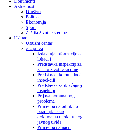
Dokumenti
Aktuelnosti
Društvo
Politika
Ekonomija
Sport
Zaštita životne sredine
Usluge
Uslužni centar
e-Uprava
Izdavanje informacije o
lokaciji
Predstavka inspekciji za
zaštitu životne sredine
Predstavka komunalnoj
inspekciji
Predstavka saobraćajnoj
inspekciji
Prijava komunalnog
problema
Primedba na odluku o
izradi planskog
dokumenta u toku ranog
javnog uvida
Primedba na nacrt